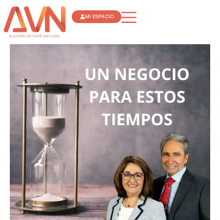
Ir
MI ESPACIO
al
contenido
UN
NEGOCIO
PARA
ESTOS
TIEMPOS
JOSE
LUIS