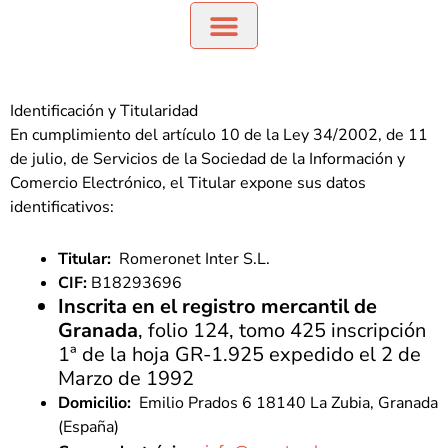
Política de Cookies
Política de privacidad
Política de cursos online
Política de reembolsos
Terminos y condiciones
Identificación y Titularidad
En cumplimiento del artículo 10 de la Ley 34/2002, de 11
de julio, de Servicios de la Sociedad de la Información y
Comercio Electrónico, el Titular expone sus datos
identificativos:
Titular:
Romeronet Inter S.L.
CIF:
B18293696
Inscrita en el registro mercantil de
Granada
, folio 124, tomo 425 inscripción
1ª de la hoja GR-1.925 expedido el 2 de
Marzo de 1992
Domicilio:
Emilio Prados 6 18140 La Zubia, Granada
(España)