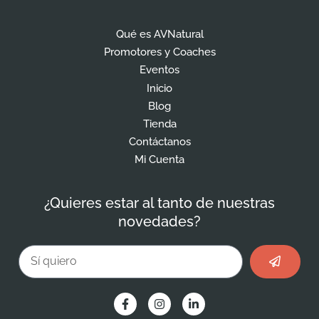
Qué es AVNatural
Promotores y Coaches
Eventos
Inicio
Blog
Tienda
Contáctanos
Mi Cuenta
¿Quieres estar al tanto de nuestras
novedades?
Enviar
Email
F
I
L
a
n
i