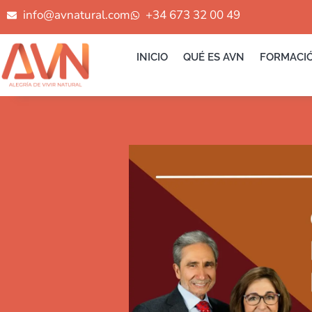
Ir
info@avnatural.com
+34 673 32 00 49
al
contenido
INICIO
QUÉ ES AVN
FORMACI