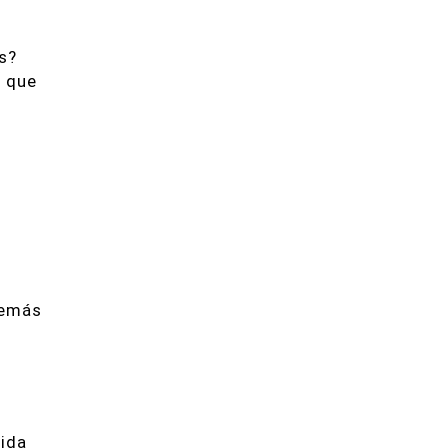
s?
o que
demás
ida