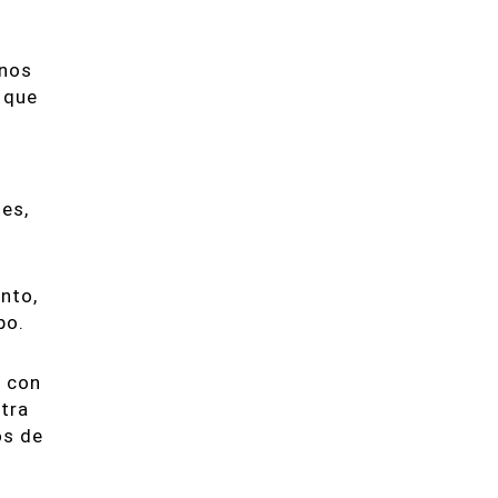
 nos
 que
es,
nto,
po.
a con
tra
os de