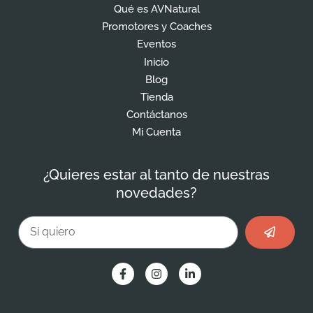
Qué es AVNatural
Promotores y Coaches
Eventos
Inicio
Blog
Tienda
Contáctanos
Mi Cuenta
¿Quieres estar al tanto de nuestras
novedades?
Enviar
Email
F
I
L
a
n
i
c
s
n
e
t
k
b
a
e