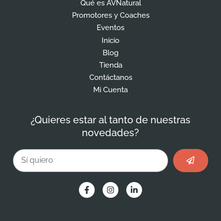
Qué es AVNatural
Promotores y Coaches
Eventos
Inicio
Blog
Tienda
Contáctanos
Mi Cuenta
¿Quieres estar al tanto de nuestras
novedades?
Enviar
Email
F
I
L
a
n
i
c
s
n
e
t
k
b
a
e