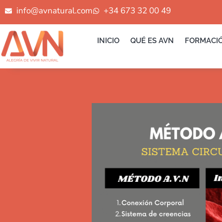
Ir
info@avnatural.com
+34 673 32 00 49
al
contenido
INICIO
QUÉ ES AVN
FORMACI