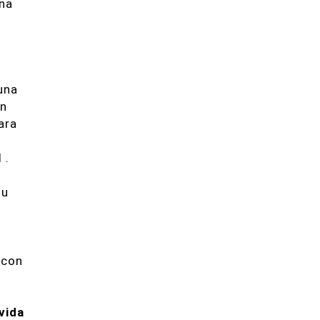
Una
una
un
ara
 .
su
 con
vida