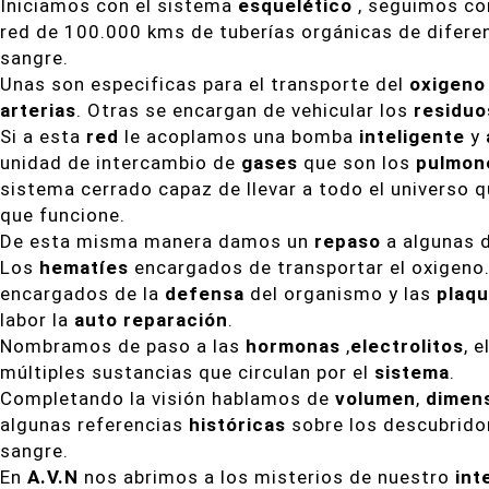
Iniciamos con el sistema
esquelético
, seguimos co
red de 100.000 kms de tuberías orgánicas de diferente
sangre.
Unas son especificas para el transporte del
oxigeno
arterias
. Otras se encargan de vehicular los
residuo
Si a esta
red
le acoplamos una bomba
inteligente
y
unidad de intercambio de
gases
que son los
pulmon
sistema cerrado capaz de llevar a todo el universo q
que funcione.
De esta misma manera damos un
repaso
a algunas 
Los
hematíes
encargados de transportar el oxigeno.
encargados de la
defensa
del organismo y las
plaqu
labor la
auto reparación
.
Nombramos de paso a las
hormonas
,
electrolitos
, e
múltiples sustancias que circulan por el
sistema
.
Completando la visión hablamos de
volumen
,
dimen
algunas referencias
históricas
sobre los descubridor
sangre.
En
A.V.N
nos abrimos a los misterios de nuestro
inte