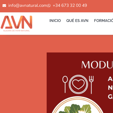
Ir
info@avnatural.com
+34 673 32 00 49
al
contenido
INICIO
QUÉ ES AVN
FORMACI