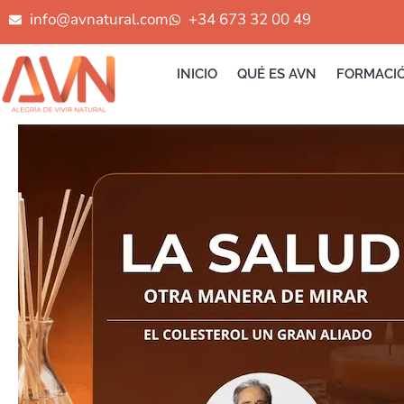
Ir
info@avnatural.com
+34 673 32 00 49
al
contenido
INICIO
QUÉ ES AVN
FORMACI
EL
COLESTEROL
UN
GRAN
ALIADO
JOSE
LUIS