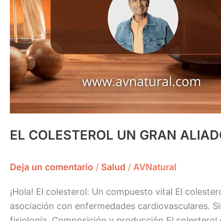
EL COLESTEROL UN GRAN ALIAD
Deja un comentario
/
Salud
/
AVNatural
¡Hola! El colesterol: Un compuesto vital El colest
asociación con enfermedades cardiovasculares. Si
fisiología. Composición y producción El colesterol 