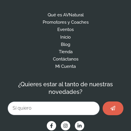
Qué es AVNatural
Promotores y Coaches
Eventos
Inicio
Blog
Tienda
Contáctanos
Mi Cuenta
¿Quieres estar al tanto de nuestras
novedades?
Enviar
Email
F
I
L
a
n
i