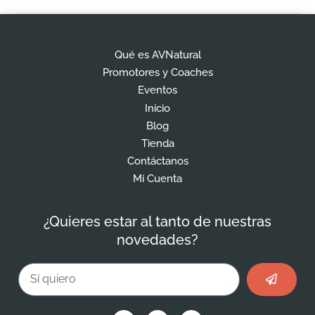
Qué es AVNatural
Promotores y Coaches
Eventos
Inicio
Blog
Tienda
Contáctanos
Mi Cuenta
¿Quieres estar al tanto de nuestras
novedades?
Enviar
Email
F
I
L