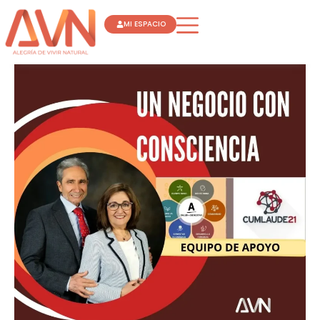
Ir
MI ESPACIO
al
contenido
UN
NEGOCIO
CON
CONSCIENCIA