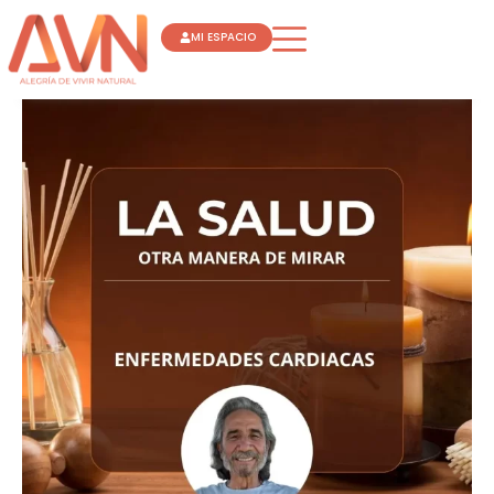
Ir
MI ESPACIO
al
contenido
OTRA
MANERA
DE
MIRAR
LAS
ENFERMEDADES
CARDIACAS