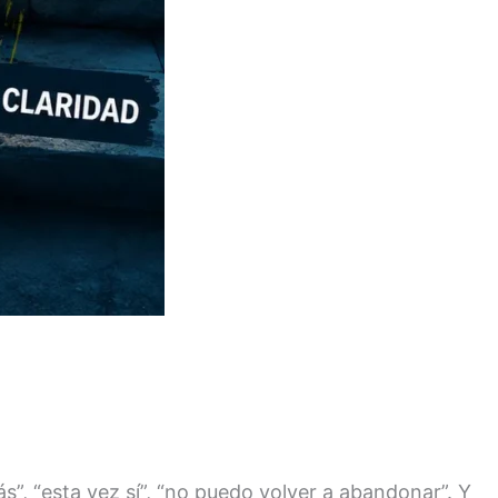
”, “esta vez sí”, “no puedo volver a abandonar”. Y