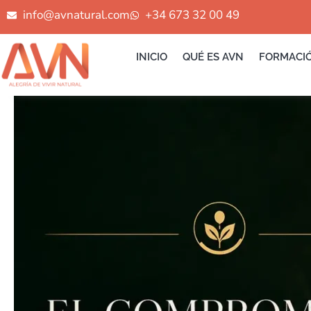
Ir
info@avnatural.com
+34 673 32 00 49
al
contenido
INICIO
QUÉ ES AVN
FORMACI
EL
COMPROMISO
INTERNO