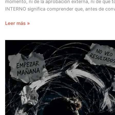
momento, ni de la aprobación externa, ni de que
INTERNO significa comprender que, antes de conve
Leer más »
TAL
VEZ
NO
TE
FALTA
DISCIPLINA