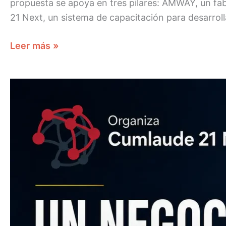
propuesta se apoya en tres pilares: AMWAY, un fa
21 Next, un sistema de capacitación para desarroll
Leer más »
UN
NEGOCIO
QUE
DESARROLLA
LA
MENTE
MILLONARIA
JOSE
LUIS