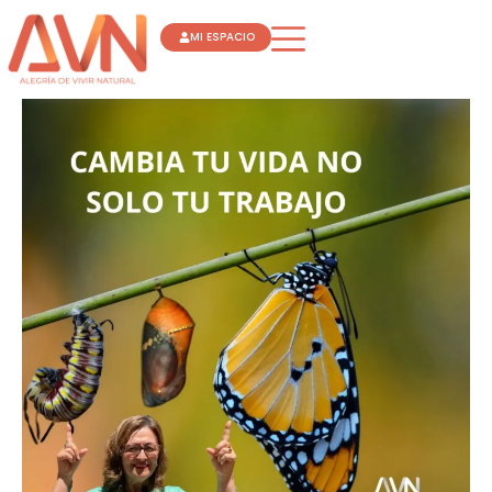
Ir
MI ESPACIO
al
contenido
CAMBIA
TU
VIDA
NO
SOLO
TU
TRABAJO
FLORA