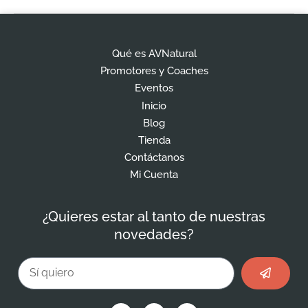
Qué es AVNatural
Promotores y Coaches
Eventos
Inicio
Blog
Tienda
Contáctanos
Mi Cuenta
¿Quieres estar al tanto de nuestras
novedades?
Enviar
Email
F
I
L