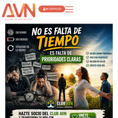
Ir
MI ESPACIO
al
contenido
NO
ES
FALTA
DE
TIEMPO