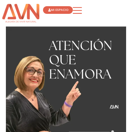
Ir
MI ESPACIO
al
contenido
ATENCIÓN
QUE
ENAMORA
FLORA