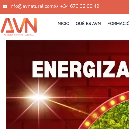
Ir
info@avnatural.com
+34 673 32 00 49
al
contenido
INICIO
QUÉ ES AVN
FORMACI
ENERGÍZATE
CON
HUMOR
FLORA