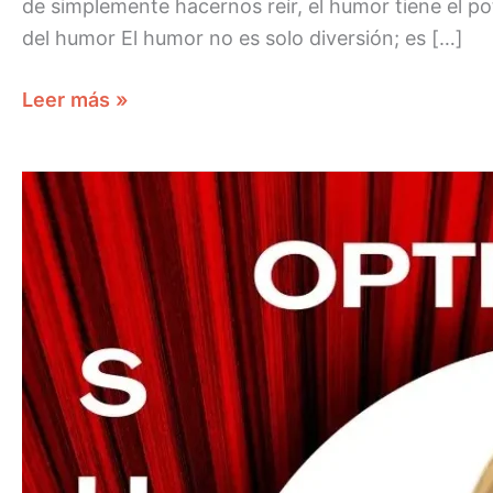
de simplemente hacernos reír, el humor tiene el po
del humor El humor no es solo diversión; es […]
Leer más »
EL
OPTIMISMO
UN
SUPER
PODER
FLORA