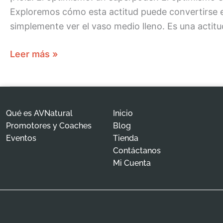
Exploremos cómo esta actitud puede convertirse 
simplemente ver el vaso medio lleno. Es una actit
Leer más »
Qué es AVNatural
Inicio
Promotores y Coaches
Blog
Eventos
Tienda
Contáctanos
Mi Cuenta