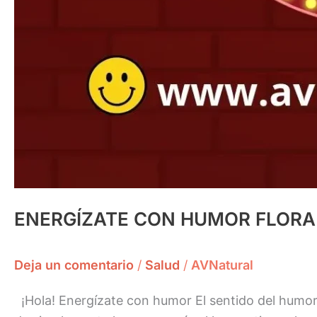
ENERGÍZATE CON HUMOR FLORA
Deja un comentario
/
Salud
/
AVNatural
¡Hola! Energízate con humor El sentido del humo