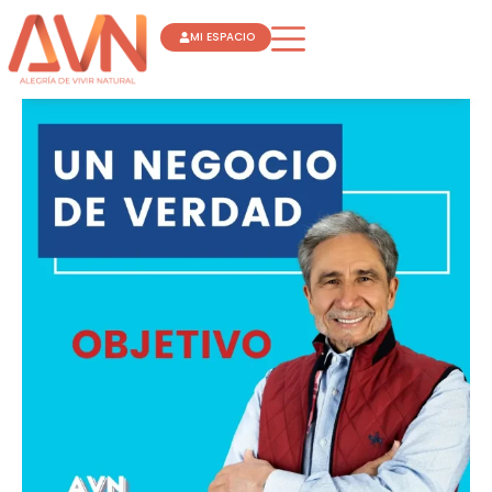
Ir
MI ESPACIO
al
contenido
UN
NEGOCIO
DE
VERDAD
OBJETIVO
JOSE
LUIS