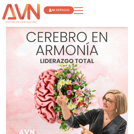
Ir
MI ESPACIO
al
contenido
CEREBRO
EN
ARMONÍA
LIDERAZGO
TOTAL
FLORA