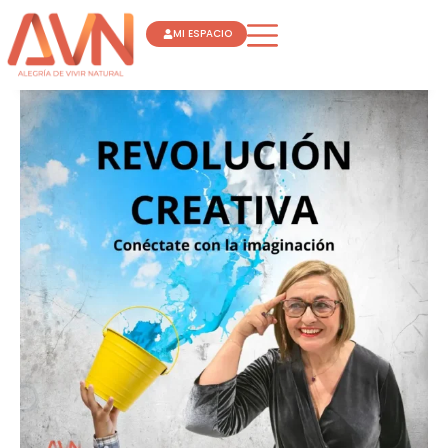
Ir
MI ESPACIO
al
contenido
REVOLUCIÓN
CREATIVA
“
CONÉCTATE
CON
LA
IMAGINACIÓN
”
FLORA