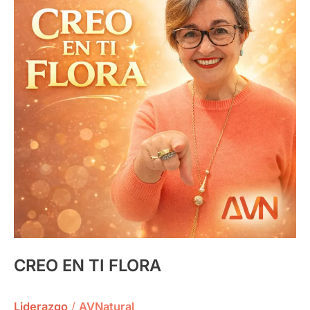
TI
FLORA
CREO EN TI FLORA
Liderazgo
/
AVNatural