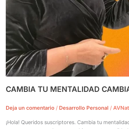
CAMBIA TU MENTALIDAD CAMBIA
Deja un comentario
/
Desarrollo Personal
/
AVNat
¡Hola! Queridos suscriptores. Cambia tu mentalidad