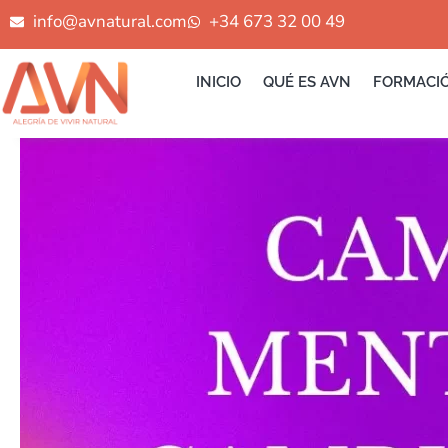
Ir
info@avnatural.com
+34 673 32 00 49
al
contenido
INICIO
QUÉ ES AVN
FORMACI
CAMBIA
TU
MENTALIDAD
CAMBIA
TU
VIDA
FLORA