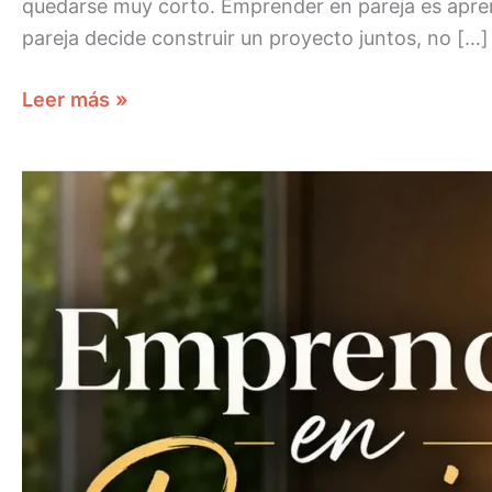
quedarse muy corto. Emprender en pareja es apre
pareja decide construir un proyecto juntos, no […]
Leer más »
EMPRENDER
EN
PAREJA
FLORA