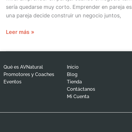
sería quedarse muy corto. Emprender en pareja es
una pareja decide construir un negocio juntos,
Leer más »
Qué es AVNatural
Inicio
Promotores y Coaches
Blog
Eventos
Tienda
Contáctanos
Mi Cuenta