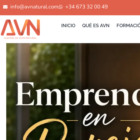
Ir
info@avnatural.com
+34 673 32 00 49
al
contenido
INICIO
QUÉ ES AVN
FORMACI
EMPRENDER
EN
PAREJA
FLORA