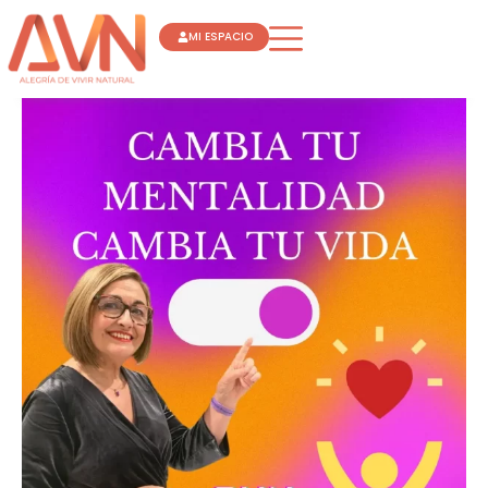
Ir
MI ESPACIO
al
contenido
CAMBIA
TU
MENTALIDAD
CAMBIA
TU
VIDA
FLORA