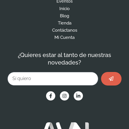
Eventos
Inicio
Blog
Tienda
Contáctanos
Mi Cuenta
¿Quieres estar al tanto de nuestras
novedades?
Enviar
Email
F
I
L
a
n
i
c
s
n
e
t
k
b
a
e
o
g
d
o
r
i
k
a
n