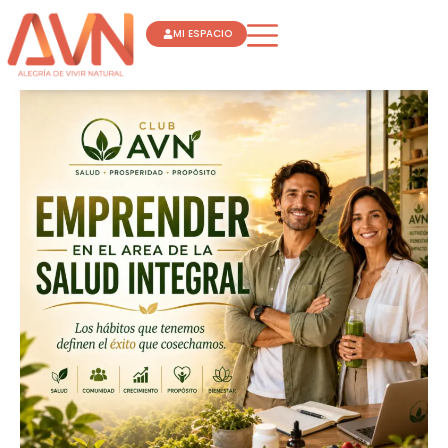
Ir
MI ESPACIO
al
contenido
EMPRENDER
EN
EL
AREA
DE
LA
SALUD
INTEGRAL