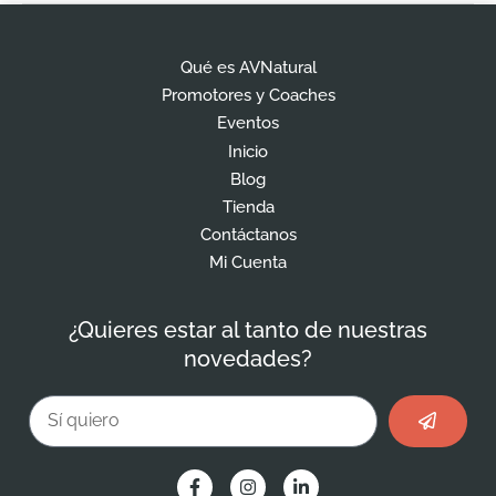
Qué es AVNatural
Promotores y Coaches
Eventos
Inicio
Blog
Tienda
Contáctanos
Mi Cuenta
¿Quieres estar al tanto de nuestras
novedades?
Enviar
Email
F
I
L
a
n
i