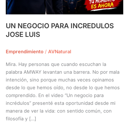
UN NEGOCIO PARA INCREDULOS
JOSE LUIS
Emprendimiento
/
AVNatural
Mira. Hay personas que cuando escuchan la
palabra AMWAY levantan una barrera. No por mala
intención, sino porque muchas veces opinamos
desde lo que hemos oído, no desde lo que hemos
comprendido. En el video “Un negocio para
incrédulos” presenté esta oportunidad desde mi
manera de ver la vida: con sentido común, con
filosofía y […]