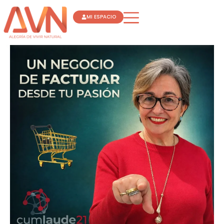
Ir
MI ESPACIO
al
contenido
UN
NEGOCIO
DE
FACTURAR
DESDE
TU
PASIÓN
FLORA