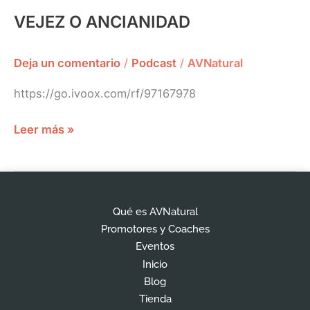
VEJEZ O ANCIANIDAD
Deja un comentario
/
Podcast
/
AVNatural
https://go.ivoox.com/rf/97167978
Leer más »
Qué es AVNatural
Promotores y Coaches
Eventos
Inicio
Blog
Tienda