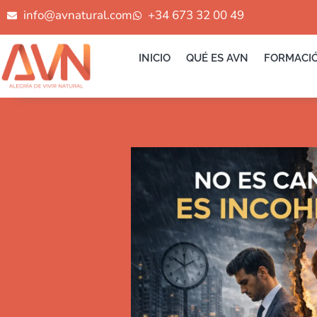
Ir
info@avnatural.com
+34 673 32 00 49
al
contenido
INICIO
QUÉ ES AVN
FORMACI