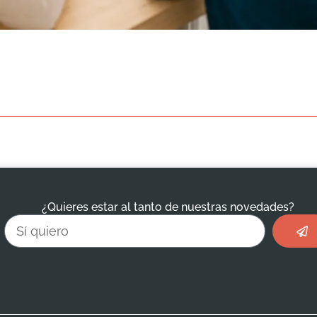
¿Quieres estar al tanto de nuestras novedades?
Envi
Email