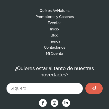
Qué es AVNatural
Promotores y Coaches
Eventos
Inicio
Blog
Tienda
Contáctanos
Mi Cuenta
¿Quieres estar al tanto de nuestras
novedades?
Enviar
Email
F
I
L
a
n
i
c
s
n