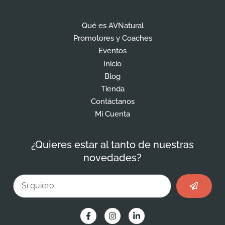
Qué es AVNatural
Promotores y Coaches
Eventos
Inicio
Blog
Tienda
Contáctanos
Mi Cuenta
¿Quieres estar al tanto de nuestras
novedades?
Enviar
Email
F
I
L
a
n
i