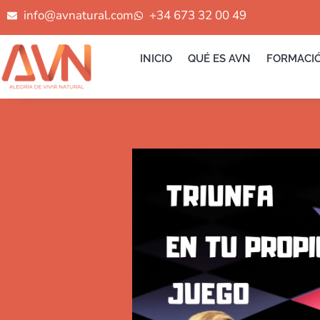
Ir
info@avnatural.com
+34 673 32 00 49
al
contenido
INICIO
QUÉ ES AVN
FORMACI