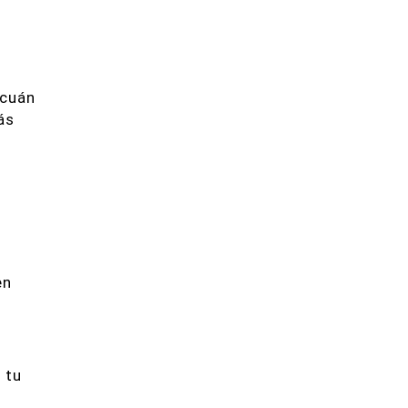
 cuán
ás
o
en
 tu