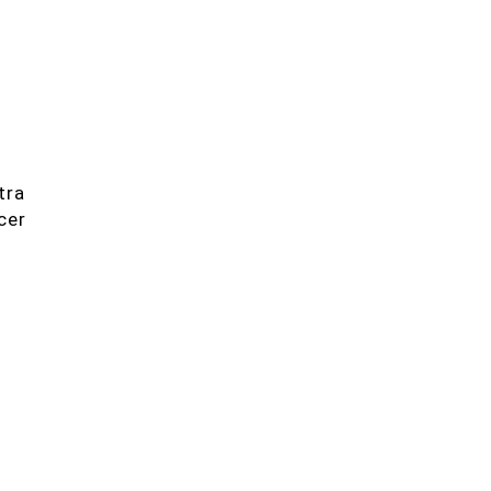
tra
cer