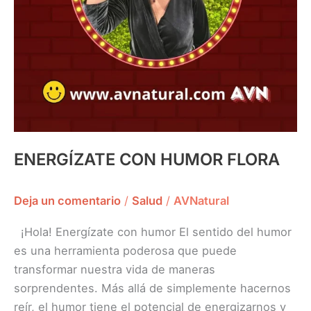
ENERGÍZATE CON HUMOR FLORA
Deja un comentario
/
Salud
/
AVNatural
¡Hola! Energízate con humor El sentido del humor
es una herramienta poderosa que puede
transformar nuestra vida de maneras
sorprendentes. Más allá de simplemente hacernos
reír, el humor tiene el potencial de energizarnos y