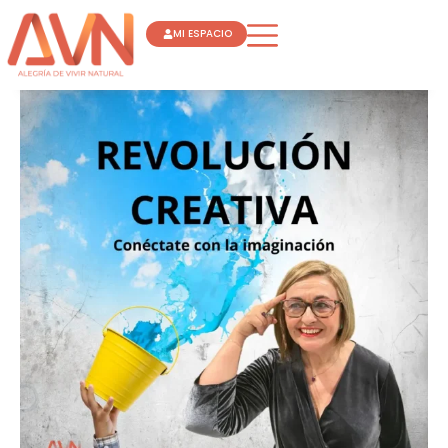
Ir
MI ESPACIO
al
contenido
REVOLUCIÓN
CREATIVA
“
CONÉCTATE
CON
LA
IMAGINACIÓN
”
FLORA