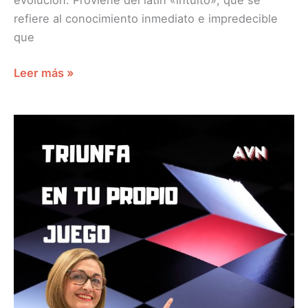
evolución. Proviene del latín «intuito», que se
refiere al conocimiento inmediato e impredecible
que
Leer más »
TRIUNFA
EN
TU
PROPIO
JUEGO
FLORA