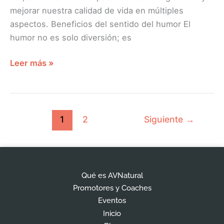
mejorar nuestra calidad de vida en múltiples
aspectos. Beneficios del sentido del humor El
humor no es solo diversión; es
Leer más »
1
2
Siguiente
→
Qué es AVNatural
Promotores y Coaches
Eventos
Inicio