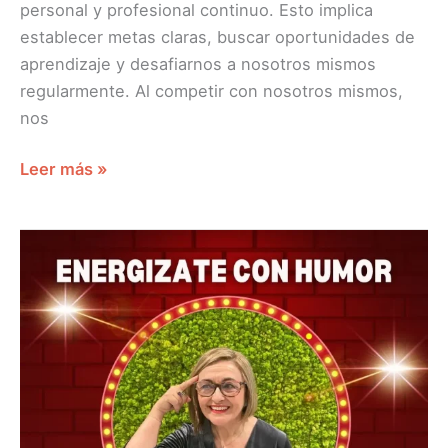
personal y profesional continuo. Esto implica
establecer metas claras, buscar oportunidades de
aprendizaje y desafiarnos a nosotros mismos
regularmente. Al competir con nosotros mismos,
nos
Leer más »
ENERGÍZATE
CON
HUMOR
FLORA