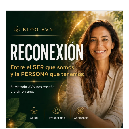
RECONECTA
EL
SER
QUE
ERES
CON
LA
PERSONA
QUE
TIENES