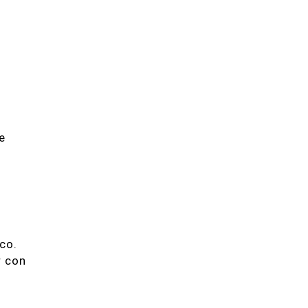
e
co.
r con