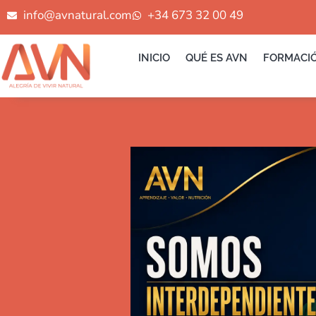
Ir
info@avnatural.com
+34 673 32 00 49
al
contenido
INICIO
QUÉ ES AVN
FORMACI