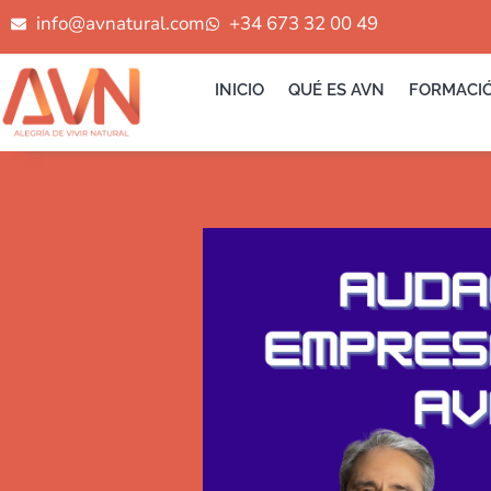
Ir
info@avnatural.com
+34 673 32 00 49
al
contenido
INICIO
QUÉ ES AVN
FORMACI