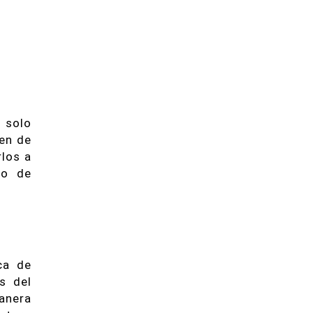
s solo
gen de
rlos a
do de
ca de
s del
anera