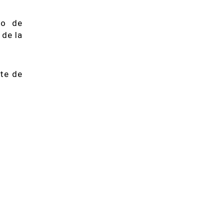
go de
 de la
rte de