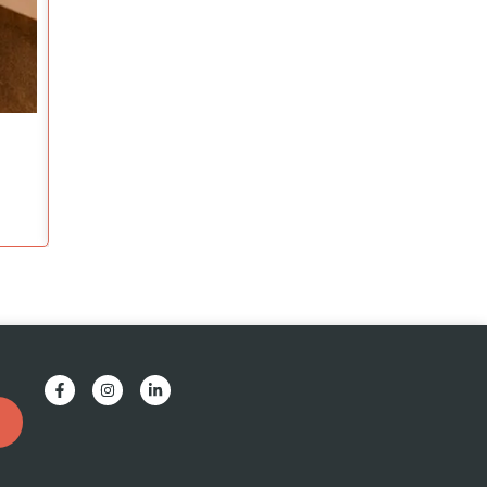
Emprendimiento
CONECTAR PARA DAR SERVICIO FLORA
Julio 30, 2026
Ver artículo
F
I
L
a
n
i
ar
c
s
n
e
t
k
b
a
e
o
g
d
o
r
i