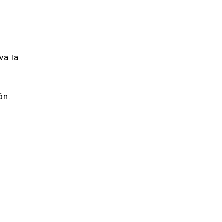
e
va la
ón.