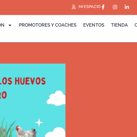
F
I
L
MI ESPACIO
a
n
i
c
s
n
e
t
k
b
a
e
ÓN
PROMOTORES Y COACHES
EVENTOS
TIENDA
o
g
d
o
r
i
k
a
n
-
m
-
f
i
n