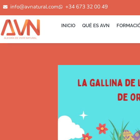
Ir
info@avnatural.com
+34 673 32 00 49
al
contenido
INICIO
QUÉ ES AVN
FORMACI