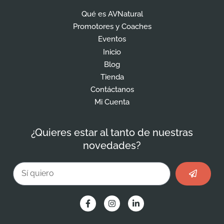
Qué es AVNatural
Promotores y Coaches
Eventos
Inicio
Blog
Tienda
Contáctanos
Mi Cuenta
¿Quieres estar al tanto de nuestras
novedades?
Enviar
Email
F
I
L
a
n
i
c
s
n
e
t
k